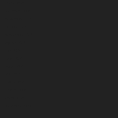
enero 2026
diciembre 2025
noviembre 2025
octubre 2025
septiembre 2025
agosto 2025
julio 2025
junio 2025
mayo 2025
abril 2025
marzo 2025
febrero 2025
enero 2025
diciembre 2024