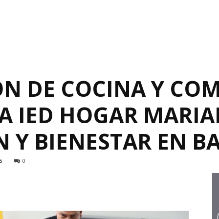
N DE COCINA Y CO
LA IED HOGAR MARI
N Y BIENESTAR EN 
5
0