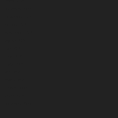
enero 2026
diciembre 2025
noviembre 2025
octubre 2025
septiembre 2025
agosto 2025
julio 2025
junio 2025
mayo 2025
abril 2025
marzo 2025
febrero 2025
enero 2025
diciembre 2024