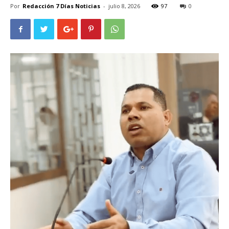
Por
Redacción 7 Días Noticias
-
julio 8, 2026
97
0