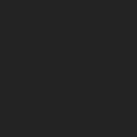
febrero 2026
enero 2026
diciembre 2025
noviembre 2025
octubre 2025
septiembre 2025
agosto 2025
julio 2025
junio 2025
mayo 2025
abril 2025
marzo 2025
febrero 2025
enero 2025