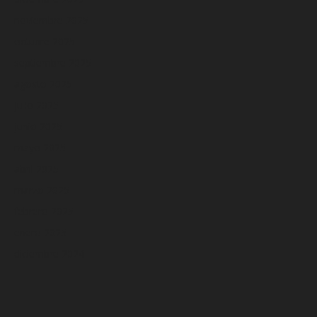
noviembre 2025
octubre 2025
septiembre 2025
agosto 2025
julio 2025
junio 2025
mayo 2025
abril 2025
marzo 2025
febrero 2025
enero 2025
diciembre 2024