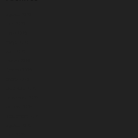
agosto 2026
julio 2026
junio 2026
mayo 2026
abril 2026
marzo 2026
febrero 2026
enero 2026
diciembre 2025
noviembre 2025
octubre 2025
septiembre 2025
agosto 2025
julio 2025