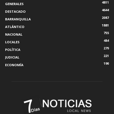
4811
GENERALES
4644
DESTACADO
2087
BARRANQUILLA
1881
ATLÁNTICO
755
NACIONAL
484
LOCALES
279
POLÍTICA
221
JUDICIAL
190
ECONOMÍA