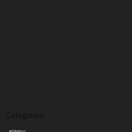
septiembre 2025
agosto 2025
julio 2025
junio 2025
mayo 2025
abril 2025
marzo 2025
febrero 2025
enero 2025
diciembre 2024
Categories
Atlántico