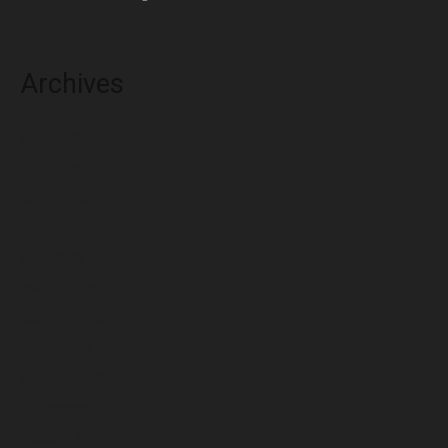
Archives
agosto 2026
julio 2026
junio 2026
mayo 2026
abril 2026
marzo 2026
febrero 2026
enero 2026
diciembre 2025
noviembre 2025
octubre 2025