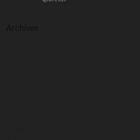
Archives
agosto 2026
julio 2026
junio 2026
mayo 2026
abril 2026
marzo 2026
febrero 2026
enero 2026
diciembre 2025
noviembre 2025
octubre 2025