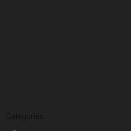
septiembre 2025
agosto 2025
julio 2025
junio 2025
mayo 2025
abril 2025
marzo 2025
febrero 2025
enero 2025
diciembre 2024
Categories