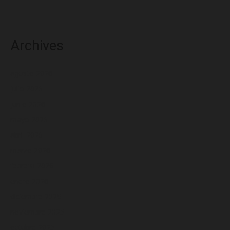
Archives
agosto 2026
julio 2026
junio 2026
mayo 2026
abril 2026
marzo 2026
febrero 2026
enero 2026
diciembre 2025
noviembre 2025
octubre 2025