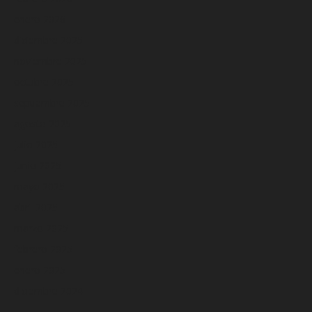
enero 2026
diciembre 2025
noviembre 2025
octubre 2025
septiembre 2025
agosto 2025
julio 2025
junio 2025
mayo 2025
abril 2025
marzo 2025
febrero 2025
enero 2025
diciembre 2024