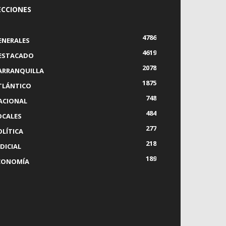
ECCIONES
4786
ENERALES
4619
ESTACADO
2078
ARRANQUILLA
1875
TLÁNTICO
748
ACIONAL
484
OCALES
277
OLÍTICA
218
DICIAL
189
CONOMÍA