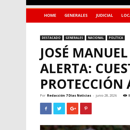
HOME
GENERALES
JUDICIAL
LOC
DESTACADO
GENERALES
NACIONAL
POLÍTICA
JOSÉ MANUEL
ALERTA: CUES
PROTECCIÓN 
Por
Redacción 7 Días Noticias
-
junio 28, 2026