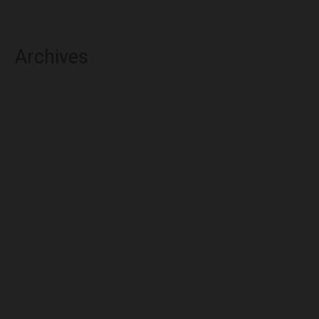
Archives
agosto 2026
julio 2026
junio 2026
mayo 2026
abril 2026
marzo 2026
febrero 2026
enero 2026
diciembre 2025
noviembre 2025
octubre 2025