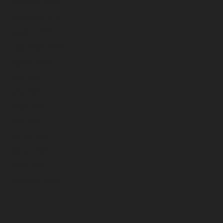
diciembre 2025
noviembre 2025
octubre 2025
septiembre 2025
agosto 2025
julio 2025
junio 2025
mayo 2025
abril 2025
marzo 2025
febrero 2025
enero 2025
diciembre 2024