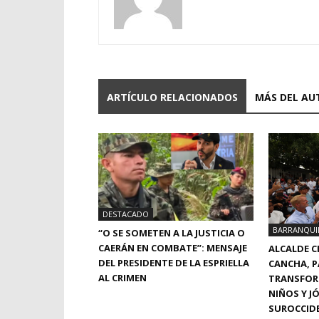
ARTÍCULO RELACIONADOS
MÁS DEL AU
DESTACADO
BARRANQUI
“O SE SOMETEN A LA JUSTICIA O
CAERÁN EN COMBATE”: MENSAJE
ALCALDE C
DEL PRESIDENTE DE LA ESPRIELLA
CANCHA, P
AL CRIMEN
TRANSFOR
NIÑOS Y JÓ
SUROCCID