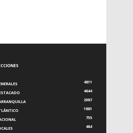
ECCIONES
4811
ENERALES
4644
ESTACADO
2087
ARRANQUILLA
1881
TLÁNTICO
755
ACIONAL
484
OCALES