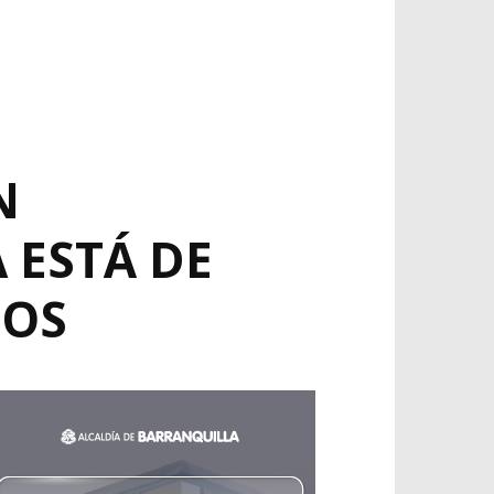
N
 ESTÁ DE
ÑOS