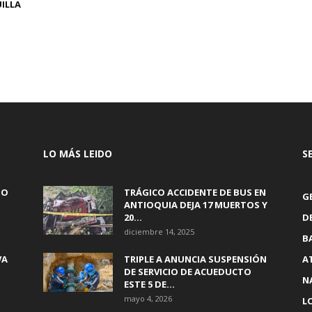
ILLA
LO MÁS LEIDO
S
 O
TRÁGICO ACCIDENTE DE BUS EN
G
ANTIOQUIA DEJA 17 MUERTOS Y
20...
D
diciembre 14, 2025
B
VA
TRIPLE A ANUNCIA SUSPENSIÓN
A
DE SERVICIO DE ACUEDUCTO
N
ESTE 5 DE...
mayo 4, 2026
L