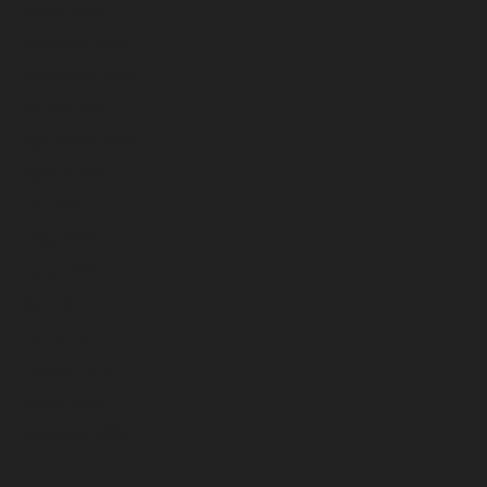
enero 2026
diciembre 2025
noviembre 2025
octubre 2025
septiembre 2025
agosto 2025
julio 2025
junio 2025
mayo 2025
abril 2025
marzo 2025
febrero 2025
enero 2025
diciembre 2024