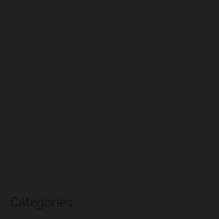
octubre 2025
septiembre 2025
agosto 2025
julio 2025
junio 2025
mayo 2025
abril 2025
marzo 2025
febrero 2025
enero 2025
diciembre 2024
Categories