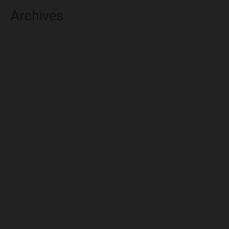
Archives
agosto 2026
julio 2026
junio 2026
mayo 2026
abril 2026
marzo 2026
febrero 2026
enero 2026
diciembre 2025
noviembre 2025
octubre 2025
septiembre 2025
agosto 2025