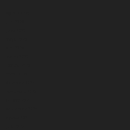
agosto 2026
julio 2026
junio 2026
mayo 2026
abril 2026
marzo 2026
febrero 2026
enero 2026
diciembre 2025
noviembre 2025
octubre 2025
septiembre 2025
agosto 2025
julio 2025