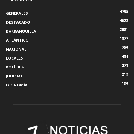
4795
GENERALES
4628
DESTACADO
2081
BARRANQUILLA
1877
ATLÁNTICO
750
NACIONAL
484
LOCALES
278
POLÍTICA
219
JUDICIAL
190
ECONOMÍA