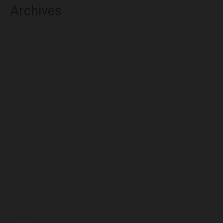
Archives
agosto 2026
julio 2026
junio 2026
mayo 2026
abril 2026
marzo 2026
febrero 2026
enero 2026
diciembre 2025
noviembre 2025
octubre 2025
septiembre 2025
agosto 2025