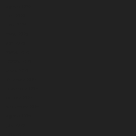
agosto 2026
julio 2026
junio 2026
mayo 2026
abril 2026
marzo 2026
febrero 2026
enero 2026
diciembre 2025
noviembre 2025
octubre 2025
septiembre 2025
agosto 2025
julio 2025
junio 2025