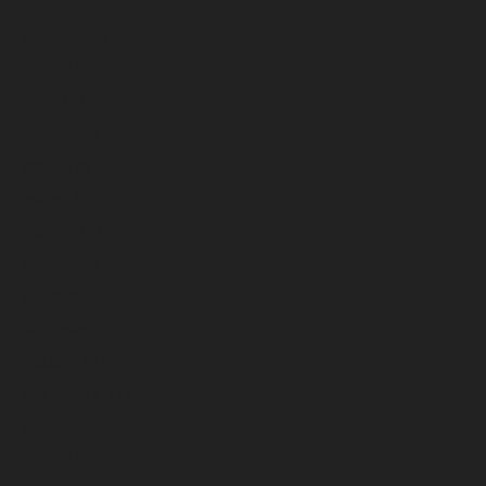
agosto 2026
julio 2026
junio 2026
mayo 2026
abril 2026
marzo 2026
febrero 2026
enero 2026
diciembre 2025
noviembre 2025
octubre 2025
septiembre 2025
agosto 2025
julio 2025