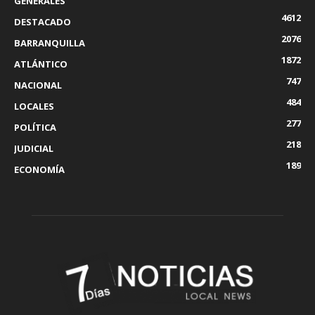
GENERALES
4612
DESTACADO
2076
BARRANQUILLA
1872
ATLÁNTICO
747
NACIONAL
484
LOCALES
277
POLÍTICA
218
JUDICIAL
189
ECONOMÍA