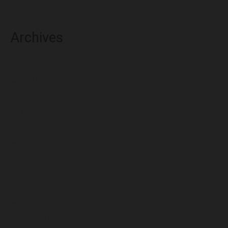
Archives
agosto 2026
julio 2026
junio 2026
mayo 2026
abril 2026
marzo 2026
febrero 2026
enero 2026
diciembre 2025
noviembre 2025
octubre 2025