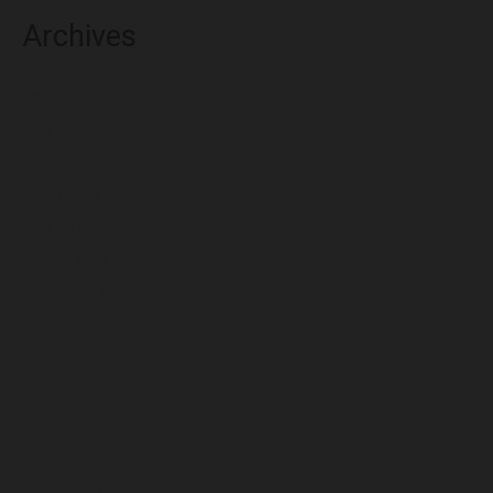
Archives
agosto 2026
julio 2026
junio 2026
mayo 2026
abril 2026
marzo 2026
febrero 2026
enero 2026
diciembre 2025
noviembre 2025
octubre 2025
septiembre 2025
agosto 2025