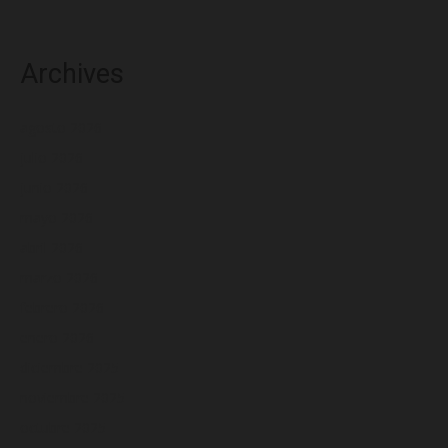
Archives
agosto 2026
julio 2026
junio 2026
mayo 2026
abril 2026
marzo 2026
febrero 2026
enero 2026
diciembre 2025
noviembre 2025
octubre 2025