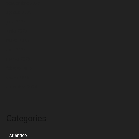
septiembre 2025
agosto 2025
julio 2025
junio 2025
mayo 2025
abril 2025
marzo 2025
febrero 2025
enero 2025
diciembre 2024
Categories
Atlántico