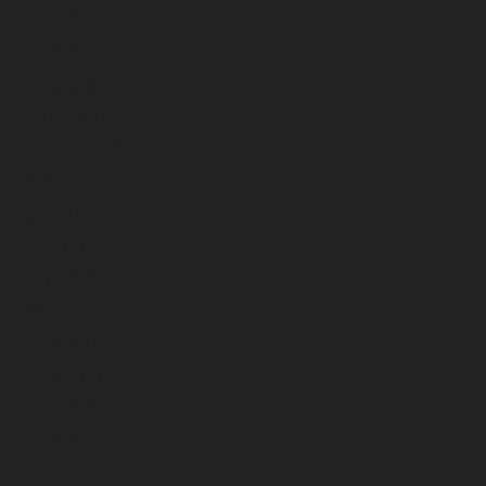
enero 2026
diciembre 2025
noviembre 2025
octubre 2025
septiembre 2025
agosto 2025
julio 2025
junio 2025
mayo 2025
abril 2025
marzo 2025
febrero 2025
enero 2025
diciembre 2024