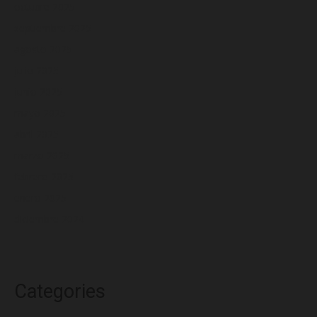
octubre 2025
septiembre 2025
agosto 2025
julio 2025
junio 2025
mayo 2025
abril 2025
marzo 2025
febrero 2025
enero 2025
diciembre 2024
Categories