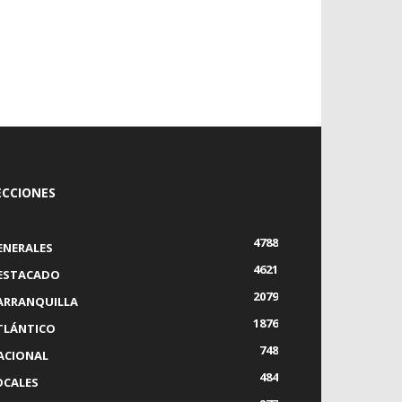
ECCIONES
4788
ENERALES
4621
ESTACADO
2079
ARRANQUILLA
1876
TLÁNTICO
748
ACIONAL
484
OCALES