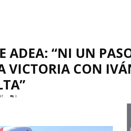
E ADEA: “NI UN PAS
A VICTORIA CON IVÁ
LTA”
97
0