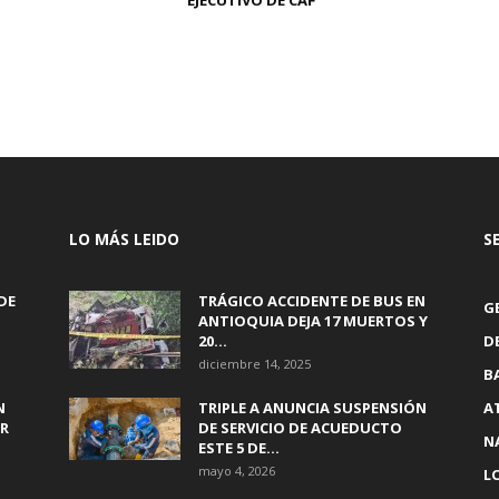
EJECUTIVO DE CAF
LO MÁS LEIDO
S
DE
TRÁGICO ACCIDENTE DE BUS EN
G
ANTIOQUIA DEJA 17 MUERTOS Y
20...
D
diciembre 14, 2025
B
N
TRIPLE A ANUNCIA SUSPENSIÓN
A
IR
DE SERVICIO DE ACUEDUCTO
N
ESTE 5 DE...
mayo 4, 2026
L