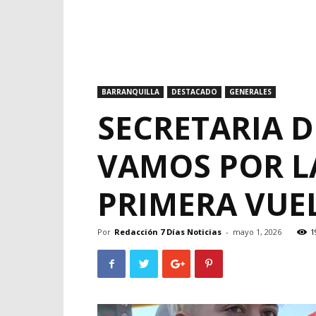
BARRANQUILLA
DESTACADO
GENERALES
SECRETARIA D
VAMOS POR L
PRIMERA VUE
Por
Redacción 7 Días Noticias
-
mayo 1, 2026
1