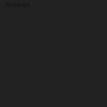
Archives
agosto 2026
julio 2026
junio 2026
mayo 2026
abril 2026
marzo 2026
febrero 2026
enero 2026
diciembre 2025
noviembre 2025
octubre 2025
septiembre 2025
agosto 2025