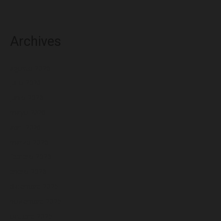
Archives
agosto 2026
julio 2026
junio 2026
mayo 2026
abril 2026
marzo 2026
febrero 2026
enero 2026
diciembre 2025
noviembre 2025
octubre 2025