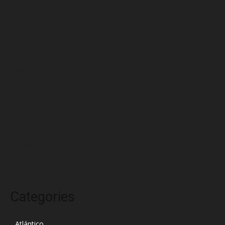
septiembre 2025
agosto 2025
julio 2025
junio 2025
mayo 2025
abril 2025
marzo 2025
febrero 2025
enero 2025
diciembre 2024
Categories
Atlántico