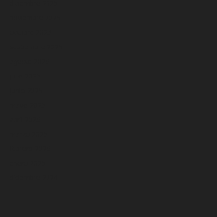
diciembre 2025
noviembre 2025
octubre 2025
septiembre 2025
agosto 2025
julio 2025
junio 2025
mayo 2025
abril 2025
marzo 2025
febrero 2025
enero 2025
diciembre 2024