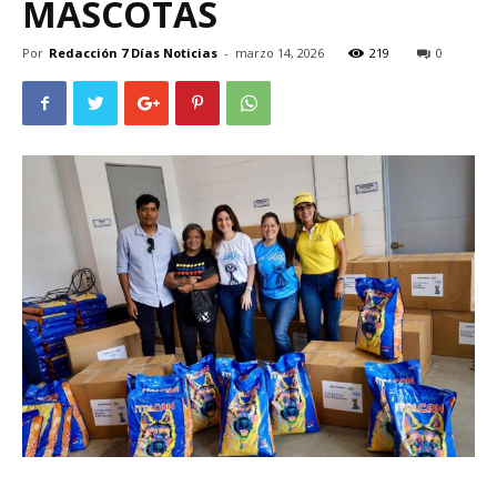
MASCOTAS
Por
Redacción 7 Días Noticias
-
marzo 14, 2026
219
0