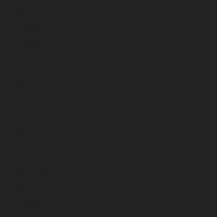
enero 2026
diciembre 2025
noviembre 2025
octubre 2025
septiembre 2025
agosto 2025
julio 2025
junio 2025
mayo 2025
abril 2025
marzo 2025
febrero 2025
enero 2025
diciembre 2024