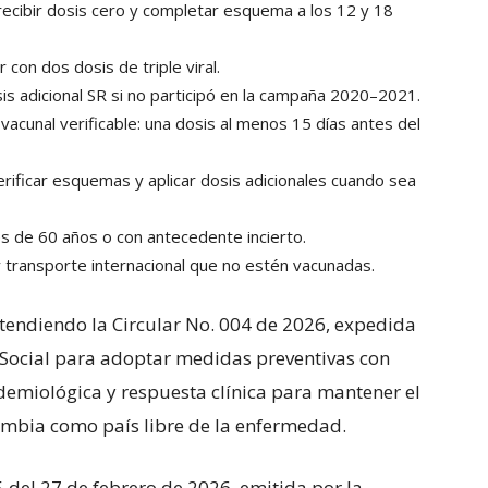
recibir dosis cero y completar esquema a los 12 y 18
 con dos dosis de triple viral.
sis adicional SR si no participó en la campaña 2020–2021.
vacunal verificable: una dosis al menos 15 días antes del
rificar esquemas y aplicar dosis adicionales cuando sea
de 60 años o con antecedente incierto.
y transporte internacional que no estén vacunadas.
 atendiendo la Circular No. 004 de 2026, expedida
n Social para adoptar medidas preventivas con
idemiológica y respuesta clínica para mantener el
ombia como país libre de la enfermedad.
 del 27 de febrero de 2026, emitida por la