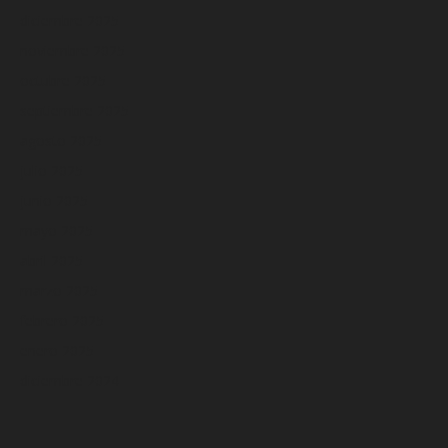
diciembre 2025
noviembre 2025
octubre 2025
septiembre 2025
agosto 2025
julio 2025
junio 2025
mayo 2025
abril 2025
marzo 2025
febrero 2025
enero 2025
diciembre 2024