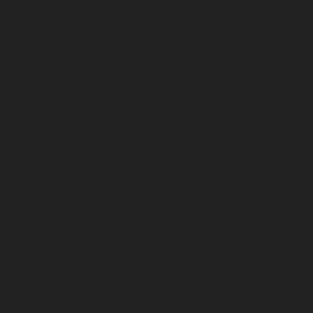
enero 2026
diciembre 2025
noviembre 2025
octubre 2025
septiembre 2025
agosto 2025
julio 2025
junio 2025
mayo 2025
abril 2025
marzo 2025
febrero 2025
enero 2025
diciembre 2024