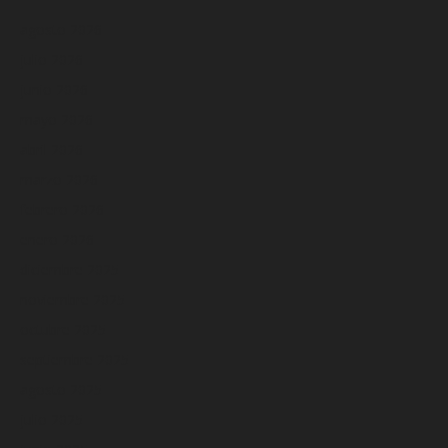
agosto 2026
julio 2026
junio 2026
mayo 2026
abril 2026
marzo 2026
febrero 2026
enero 2026
diciembre 2025
noviembre 2025
octubre 2025
septiembre 2025
agosto 2025
julio 2025