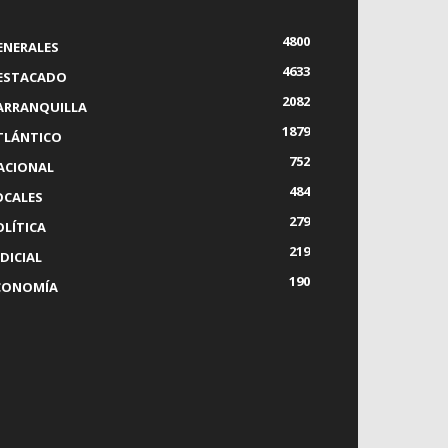
4800
ENERALES
4633
ESTACADO
2082
ARRANQUILLA
1879
TLÁNTICO
752
ACIONAL
484
OCALES
279
OLÍTICA
219
DICIAL
190
CONOMÍA