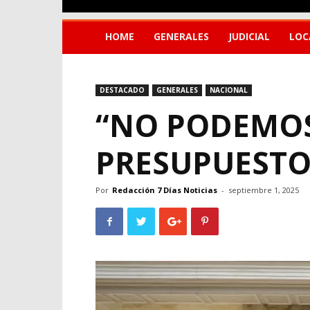
HOME
GENERALES
JUDICIAL
LOC
DESTACADO
GENERALES
NACIONAL
“NO PODEMOS
PRESUPUESTO
Por
Redacción 7 Días Noticias
-
septiembre 1, 2025