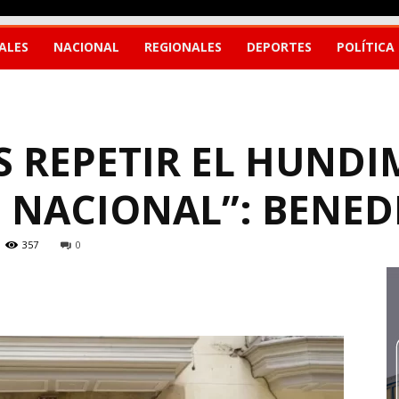
ALES
NACIONAL
REGIONALES
DEPORTES
POLÍTICA
 REPETIR EL HUNDI
 NACIONAL”: BENED
357
0