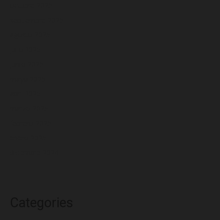
octubre 2025
septiembre 2025
agosto 2025
julio 2025
junio 2025
mayo 2025
abril 2025
marzo 2025
febrero 2025
enero 2025
diciembre 2024
Categories