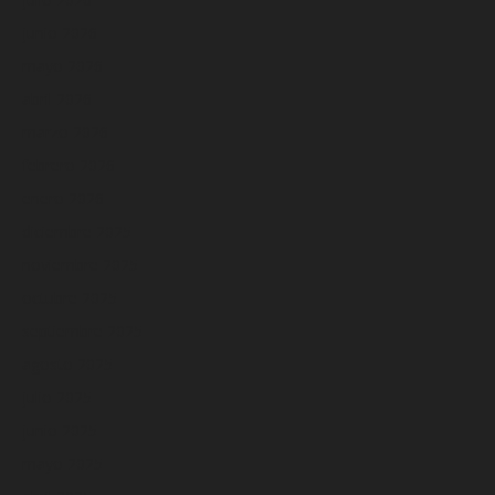
junio 2026
mayo 2026
abril 2026
marzo 2026
febrero 2026
enero 2026
diciembre 2025
noviembre 2025
octubre 2025
septiembre 2025
agosto 2025
julio 2025
junio 2025
mayo 2025