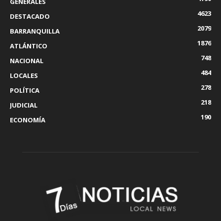
GENERALES
4623
DESTACADO
2079
BARRANQUILLA
1876
ATLÁNTICO
748
NACIONAL
484
LOCALES
278
POLÍTICA
218
JUDICIAL
190
ECONOMÍA