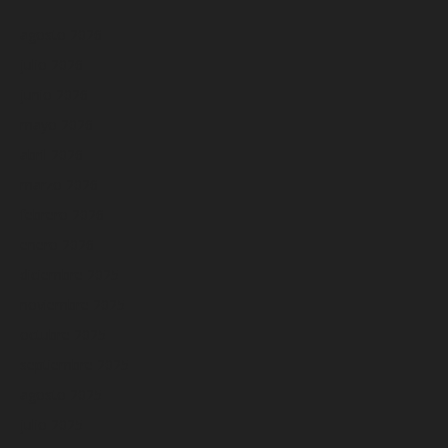
agosto 2026
julio 2026
junio 2026
mayo 2026
abril 2026
marzo 2026
febrero 2026
enero 2026
diciembre 2025
noviembre 2025
octubre 2025
septiembre 2025
agosto 2025
julio 2025