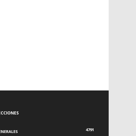
ECCIONES
4791
ENERALES