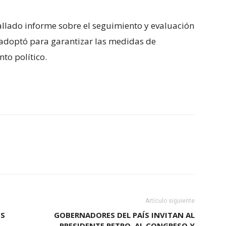
allado informe sobre el seguimiento y evaluación
e adoptó para garantizar las medidas de
o político.​
Artículo siguiente
OS
GOBERNADORES DEL PAÍS INVITAN AL
PRESIDENTE PETRO, AL CONGRESO Y