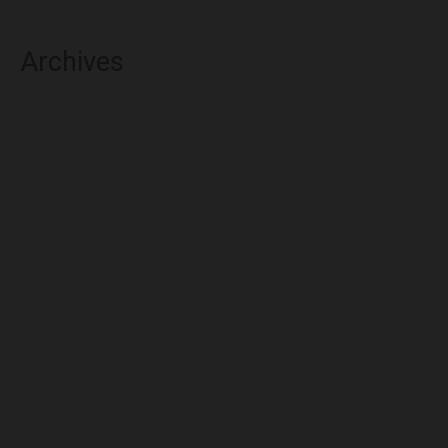
Archives
agosto 2026
julio 2026
junio 2026
mayo 2026
abril 2026
marzo 2026
febrero 2026
enero 2026
diciembre 2025
noviembre 2025
octubre 2025
septiembre 2025