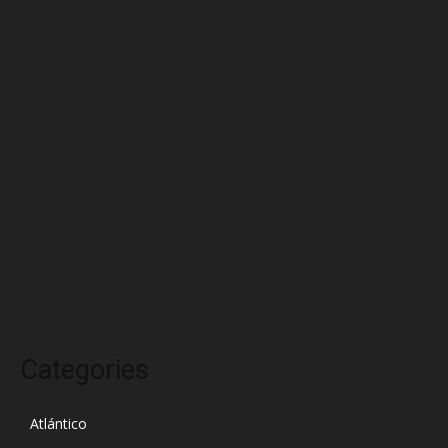
agosto 2025
julio 2025
junio 2025
mayo 2025
abril 2025
marzo 2025
febrero 2025
enero 2025
diciembre 2024
Categories
Atlántico