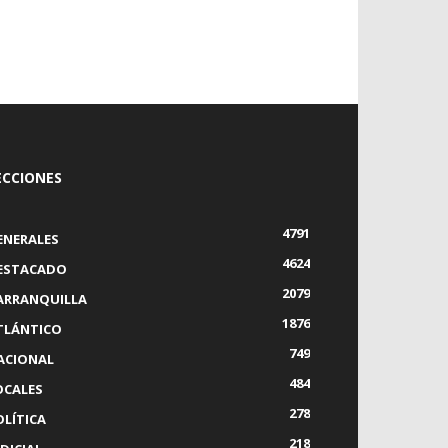
ECCIONES
4791
ENERALES
4624
ESTACADO
2079
ARRANQUILLA
1876
TLÁNTICO
749
ACIONAL
484
OCALES
278
OLÍTICA
218