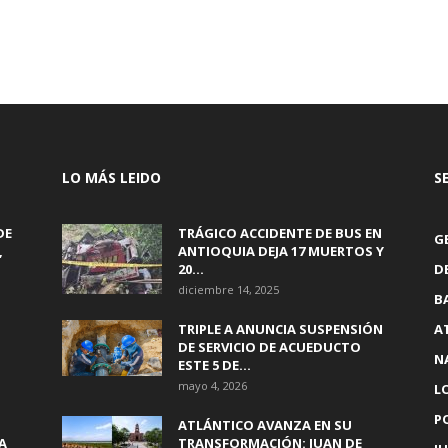
LO MÁS LEIDO
S
DE
TRÁGICO ACCIDENTE DE BUS EN
G
,
ANTIOQUIA DEJA 17 MUERTOS Y
20...
D
diciembre 14, 2025
B
TRIPLE A ANUNCIA SUSPENSIÓN
A
DE SERVICIO DE ACUEDUCTO
N
ESTE 5 DE...
mayo 4, 2026
L
P
ATLÁNTICO AVANZA EN SU
A
TRANSFORMACIÓN: JUAN DE