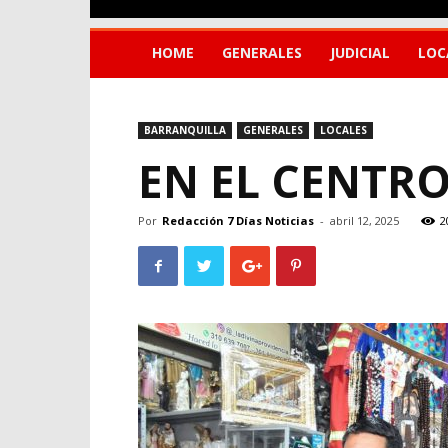
HOME
GENERALES
JUDICIAL
LOC
BARRANQUILLA
GENERALES
LOCALES
EN EL CENTRO
Por
Redacción 7 Días Noticias
-
abril 12, 2025
2