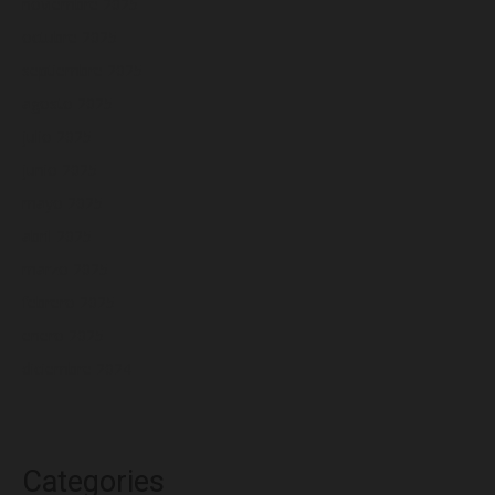
noviembre 2025
octubre 2025
septiembre 2025
agosto 2025
julio 2025
junio 2025
mayo 2025
abril 2025
marzo 2025
febrero 2025
enero 2025
diciembre 2024
Categories