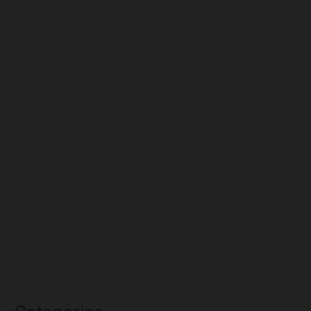
noviembre 2025
octubre 2025
septiembre 2025
agosto 2025
julio 2025
junio 2025
mayo 2025
abril 2025
marzo 2025
febrero 2025
enero 2025
diciembre 2024