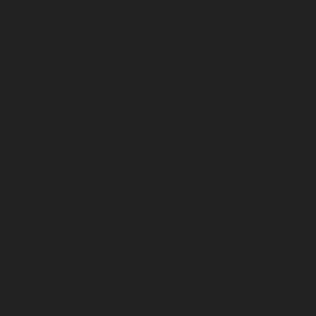
diciembre 2025
noviembre 2025
octubre 2025
septiembre 2025
agosto 2025
julio 2025
junio 2025
mayo 2025
abril 2025
marzo 2025
febrero 2025
enero 2025
diciembre 2024