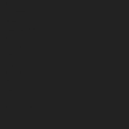
diciembre 2025
noviembre 2025
octubre 2025
septiembre 2025
agosto 2025
julio 2025
junio 2025
mayo 2025
abril 2025
marzo 2025
febrero 2025
enero 2025
diciembre 2024