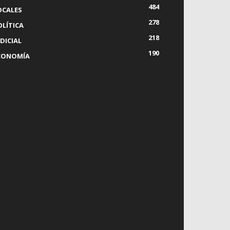
484
OCALES
278
OLÍTICA
218
DICIAL
190
CONOMÍA