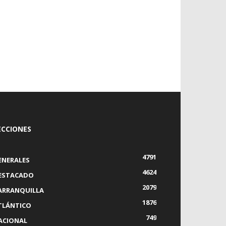
ECCIONES
4791
ENERALES
4624
ESTACADO
2079
ARRANQUILLA
1876
TLÁNTICO
749
ACIONAL