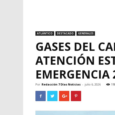
ATLÁNTICO
DESTACADO
GENERALES
GASES DEL CA
ATENCIÓN EST
EMERGENCIA
Por
Redacción 7 Días Noticias
-
julio 6, 2026
11