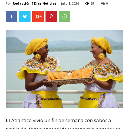
Por
Redacción 7 Días Noticias
-
julio 1, 2026
69
0
El Atlántico vivió un fin de semana con sabor a