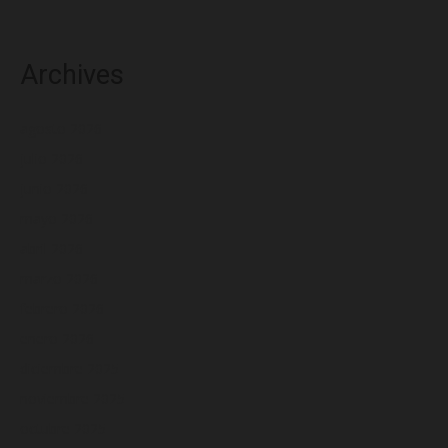
Archives
agosto 2026
julio 2026
junio 2026
mayo 2026
abril 2026
marzo 2026
febrero 2026
enero 2026
diciembre 2025
noviembre 2025
octubre 2025